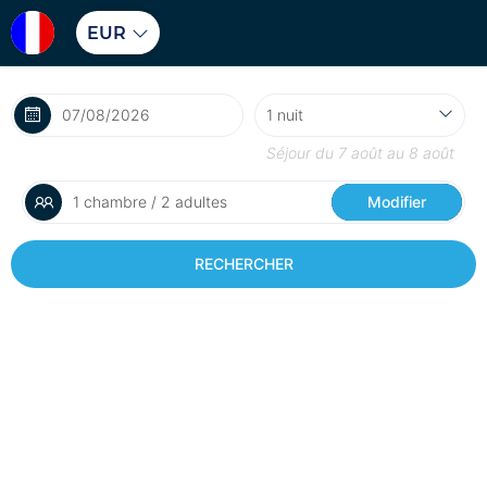
EUR
Séjour du
7 août
au
8 août
1 chambre / 2 adultes
Modifier